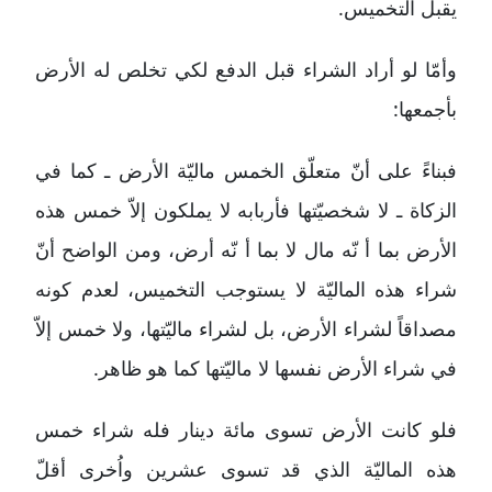
يقبل التخميس.
وأمّا لو أراد الشراء قبل الدفع لكي تخلص له الأرض
بأجمعها:
فبناءً على أنّ متعلّق الخمس ماليّة الأرض ـ كما في
الزكاة ـ لا شخصيّتها فأربابه لا يملكون إلاّ خمس هذه
الأرض بما أ نّه مال لا بما أ نّه أرض، ومن الواضح أنّ
شراء هذه الماليّة لا يستوجب التخميس، لعدم كونه
مصداقاً لشراء الأرض، بل لشراء ماليّتها، ولا خمس إلاّ
في شراء الأرض نفسها لا ماليّتها كما هو ظاهر.
فلو كانت الأرض تسوى مائة دينار فله شراء خمس
هذه الماليّة الذي قد تسوى عشرين واُخرى أقلّ