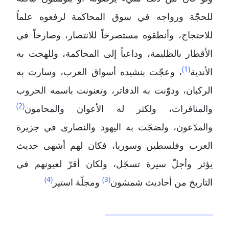
للحجّة ورواجه في سوق المحاكمة لرفعوه علماً
للاحتجاج، وأنطقوه مستصرخاً للانتصار، وصارخاً في
الأقطار بالظليمة، وداعياً إلى المحاكمة، وللهجت به
(1)
الأندية
، وعجّت بنشيده أسواق العرب، وسارت به
الركبان، ودوّنت به الدفاتر، وتعنونت باسمه الحروب
(2)
والمنافرات، ولكثر له الأعوان والمحامون
والمدّعون، ولضجّت به اليهود والنصارى في جزيرة
العرب وفلسطين وسوريا، فكان لهم أشهى حديث
يؤثر وأجلّ سيرة تسجّل، ولكان أقرّ لعيونهم في
(4)
(3)
التاريخ من أحاديث شمشون
ومجلّة استير
______________________________