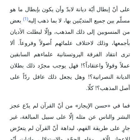
على أنّ إبطال أيّة ديانة لابدّ وأن يكون بإبطال ما هو
(1)
مسلّم بين جميع المتديّنين بها، لا بما ذهب إليه
بعض
من المنسوبين إلى ذلك المذهب، وإلّا لبطلت الأديان
بأجمعها، وذلك لاختلاف علمائهم اُصولاً وفروعاً. ألا
ترى انتقاد الفرقة الپروتستانية علماءهم السابقين
عملاً وقولاً واعتقاداً؟! فهل يوجب مجرّد ذلك بطلان
الديانة النصرانية؟! وهل يجعل ذلك عاقل ردّاً على
أصل المذهب؟! كلّا.
فما في «حسن الإيجاز» من أنّ القرآن لم يدّع عجز
البشر والناس عن مثله إلّا على سبيل المبالغة، غير
جارٍ على طريقة الفهم، لبداهة أنّ القرآن لم يتعرّض
للإعجاز إلّافي مقام الحجّة والاستدلال، وإثبات أنّه