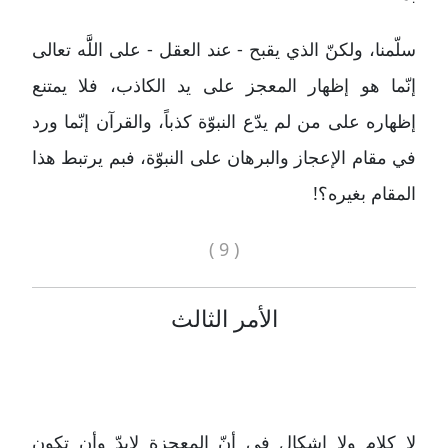
سلّمنا، ولكنّ الذي يقبح - عند العقل - على اللََّه تعالى
إنّما هو إظهار المعجز على يد الكاذب، فلا يمتنع
إظهاره على من لم يدّع النبوّة كذباً، والقرآن إنّما ورد
في مقام الإعجاز والبرهان على النبوّة، فبم يرتبط هذا
المقام بغيره؟!
( 9 )
الأمر الثالث
لا كلام ولا إشكال في أنّ المعجزة لابدّ وأن تكون