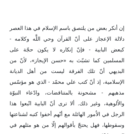
إن أنكر بعض من يلتصق باسم الإسلام في هذا العصر
دلالة الإعجاز على أنّ القرآن وحي اللََّه وكلامه -
كبعض البابية - فإنّ إنكاره لا يكون حجّة على
المسلمين كما تشبّث به «حسن الإيجاز»، لأنّ من
البديهي أنّ تلك الفرقة ليست من أهل الديانة
الإسلامية، إذ أنّ كتب علي محمّد - الذي هو مؤسّس
مذهبهم - مشحونة بالمتناقضات، وادّعاء النبوّة
والاُلوهية، وغير ذلك. ألا ترى أنّ البابية اتّبعوا هذا
الرجل في الاُمور الهائلة مع أنّهم أخفوا كتبه لشناعتها
وسقوطها، فهل يحتجّ بأقوالهم إلّا من هو مثلهم في