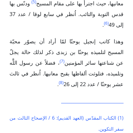
(5)
معانيها، حيث اجترأ بها على مقام المسيح
ودنّس بها
قدس التوبة والتائب. اُنظر في سابع لوقا / عدد 37
(6)
إلى 49
.
وهذا كاتب إنجيل يوحنّا لمّا أراد أن يصوّر محبّة
المسيح لتلميذه يوحنّا بن زبدى ذكر لذلك حالة يجلّ
(7)
عن شناعتها سائر المؤمنين
، فضلاً عن رسول اللََّه
وتلميذه، فتلوثت ألفاظها بقبح معانيها. اُنظر في ثالث
(8)
عشر يوحنّا / عدد 22 إلى 26
.
______________________________
(1) الكتاب المقدّس (العهد القديم): 6 / الإصحاح الثالث من
سفر التكوين.