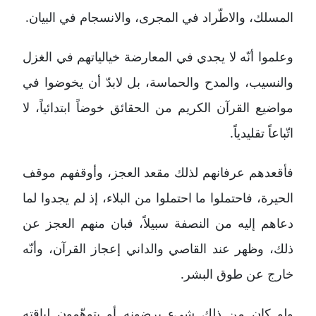
المسلك، والاطّراد في المجرى، والانسجام في البيان.
وعلموا أنّه لا يجدي في المعارضة خيالياتهم في الغزل
والنسيب، والمدح والحماسة، بل لابدّ أن يخوضوا في
مواضيع القرآن الكريم من الحقائق خوضاً ابتدائياً، لا
اتّباعاً تقليدياً.
فأقعدهم عرفانهم لذلك مقعد العجز، وأوقفهم موقف
الحيرة، فاحتملوا ما احتملوا من البلاء، إذ لم يجدوا لما
دعاهم إليه من النصفة سبيلاً، فبان منهم العجز عن
ذلك، وظهر عند القاصي والداني إعجاز القرآن، وأنّه
خارج عن طوق البشر.
ولو كان من ذلك شيء يرضونه أو يتوهّمون لياقته