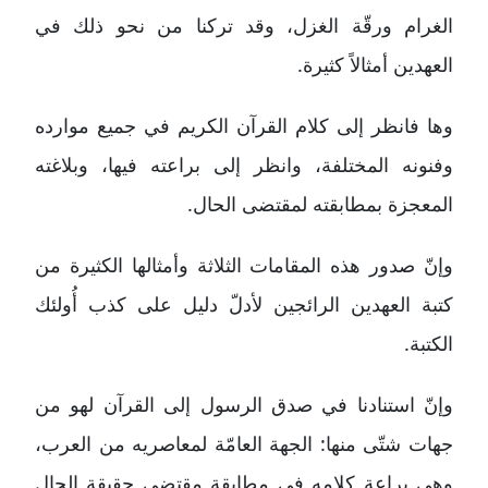
الغرام ورقّة الغزل، وقد تركنا من نحو ذلك في
العهدين أمثالاً كثيرة.
وها فانظر إلى كلام القرآن الكريم في جميع موارده
وفنونه المختلفة، وانظر إلى براعته فيها، وبلاغته
المعجزة بمطابقته لمقتضى الحال.
وإنّ صدور هذه المقامات الثلاثة وأمثالها الكثيرة من
كتبة العهدين الرائجين لأدلّ دليل على كذب أُولئك
الكتبة.
وإنّ استنادنا في صدق الرسول إلى القرآن لهو من
جهات شتّى منها: الجهة العامّة لمعاصريه من العرب،
وهي براعة كلامه في مطابقة مقتضى حقيقة الحال