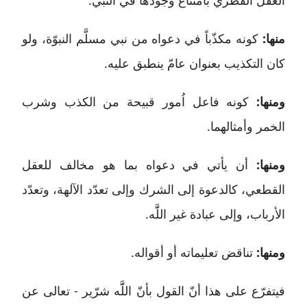
منها:
كونه مكذّباً في دعواه من نبي مسلَّم النبوّة، ولو
كان التكذيب بعنوان عامّ ينطبق عليه.
ومنها:
كونه فاعل اُمور قبيحة من الكذب وشرب
الخمر وأمثالهما.
ومنها:
أن يأتي في دعواه بما هو مخالف للعقل
القطعي، كالدعوة إلى الشرك وإلى تعدّد الآلهة، وتعدّد
الأرباب، وإلى عبادة غير اللََّه.
ومنها:
تناقض تعليماته أو أقواله.
فيتفرّع على هذا أنّ القول بأنّ اللََّه شرّير - تعالى عن