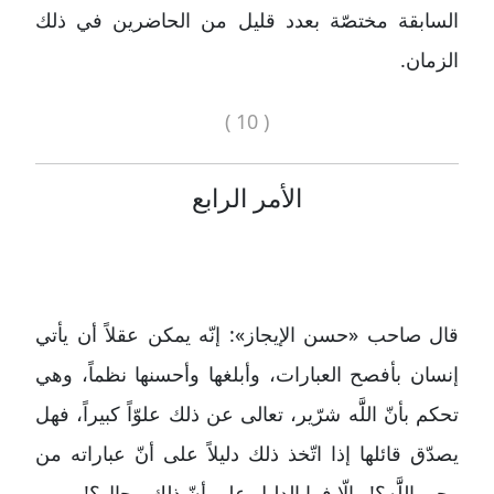
السابقة مختصّة بعدد قليل من الحاضرين في ذلك
الزمان.
( 10 )
الأمر الرابع
قال صاحب «حسن الإيجاز»: إنّه يمكن عقلاً أن يأتي
إنسان بأفصح العبارات، وأبلغها وأحسنها نظماً، وهي
تحكم بأنّ اللََّه شرّير، تعالى عن ذلك علوّاً كبيراً، فهل
يصدّق قائلها إذا اتّخذ ذلك دليلاً على أنّ عباراته من
وحي اللََّه؟! وإلّا فما الدليل على أنّ ذلك محال؟!