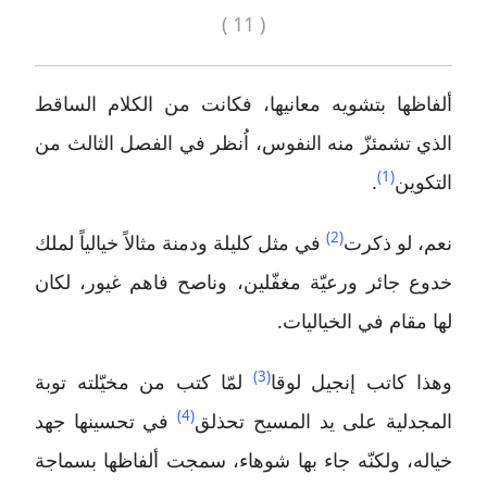
( 11 )
ألفاظها بتشويه معانيها، فكانت من الكلام الساقط
الذي تشمئزّ منه النفوس، اُنظر في الفصل الثالث من
(1)
التكوين
.
(2)
نعم، لو ذكرت
في مثل كليلة ودمنة مثالاً خيالياً لملك
خدوع جائر ورعيّة مغفّلين، وناصح فاهم غيور، لكان
لها مقام في الخياليات.
(3)
وهذا كاتب إنجيل لوقا
لمّا كتب من مخيّلته توبة
(4)
المجدلية على يد المسيح تحذلق
في تحسينها جهد
خياله، ولكنّه جاء بها شوهاء، سمجت ألفاظها بسماجة