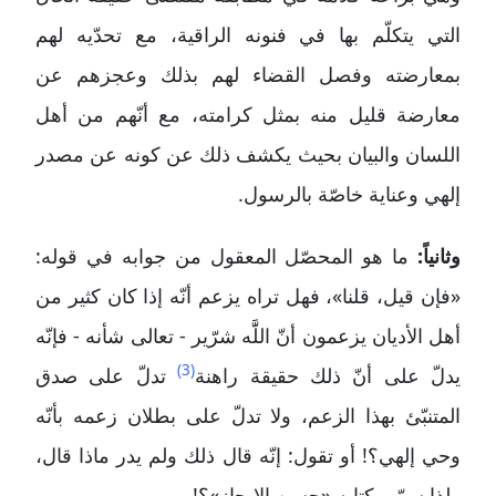
التي يتكلّم بها في فنونه الراقية، مع تحدّيه لهم
بمعارضته وفصل القضاء لهم بذلك وعجزهم عن
معارضة قليل منه بمثل كرامته، مع أنّهم من أهل
اللسان والبيان بحيث يكشف ذلك عن كونه عن مصدر
إلهي وعناية خاصّة بالرسول.
وثانياً:
ما هو المحصّل المعقول من جوابه في قوله:
«فإن قيل، قلنا»، فهل تراه يزعم أنّه إذا كان كثير من
أهل الأديان يزعمون أنّ اللََّه شرّير - تعالى شأنه - فإنّه
(3)
يدلّ على أنّ ذلك حقيقة راهنة
تدلّ على صدق
المتنبّئ بهذا الزعم، ولا تدلّ على بطلان زعمه بأنّه
وحي إلهي؟! أو تقول: إنّه قال ذلك ولم يدر ماذا قال،
ولذا سمّى كتابه «حسن الإيجاز»؟!