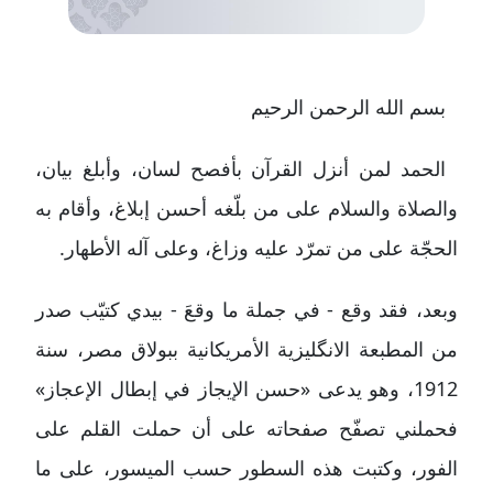
بسم الله الرحمن الرحيم
الحمد لمن أنزل القرآن بأفصح لسان، وأبلغ بيان،
والصلاة والسلام على من بلّغه أحسن إبلاغ، وأقام به
الحجّة على من تمرّد عليه وزاغ، وعلى آله الأطهار.
وبعد، فقد وقع - في جملة ما وقعَ - بيدي كتيّب صدر
من المطبعة الانگليزية الأمريكانية ببولاق مصر، سنة
1912، وهو يدعى «حسن الإيجاز في إبطال الإعجاز»
فحملني تصفّح صفحاته على أن حملت القلم على
الفور، وكتبت هذه السطور حسب الميسور، على ما