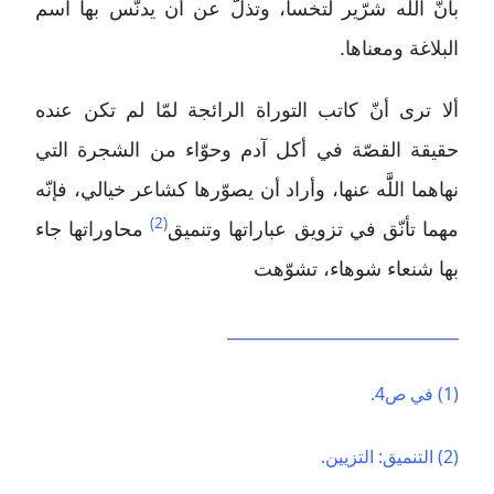
بأنّ اللََّه شرّير لتخسأ، وتذلّ عن أن يدنّس بها اسم
البلاغة ومعناها.
ألا ترى أنّ كاتب التوراة الرائجة لمّا لم تكن عنده
حقيقة القصّة في أكل آدم وحوّاء من الشجرة التي
نهاهما اللََّه عنها، وأراد أن يصوّرها كشاعر خيالي، فإنّه
(2)
مهما تأنّق في تزويق عباراتها وتنميق
محاوراتها جاء
بها شنعاء شوهاء، تشوّهت
______________________________
(1) في ص4.
(2) التنميق: التزيين.