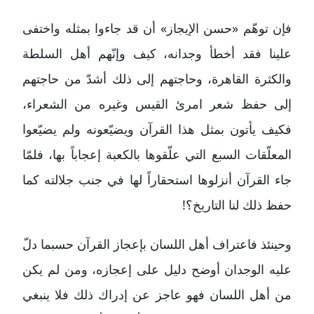
فإن توهّم «حسن الإيجاز» أن قد جاءوا بمثله واختفى
علينا فقد أخطأ وجدانه، كيف وإنّهم أهل السلطة
والكثرة القاهرة، وحاجتهم إلى ذلك أشدّ من حاجتهم
إلى حفظ شعر امرئ القيس وغيره من الشعراء،
فكيف يأتون بمثل هذا القرآن ويضيّعونه ولم يضيّعوا
المعلّقات السبع التي علّقوها بالكعبة إعجاباً بها، فلمّا
جاء القرآن أنزلوها استحقاراً لها في جنب جلالته كما
حفظ ذلك لنا التاريخ؟!
وحينئذ فاعتراف أهل اللسان بإعجاز القرآن حسبما دلّ
عليه الوجدان أوضح دليل على إعجازه، ومن لم يكن
من أهل اللسان فهو عاجز عن إدراك ذلك فلا ينبغي