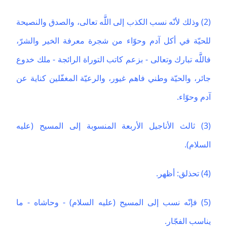
(2) وذلك لأنّه نسب الكذب إلى اللََّه تعالى، والصدق والنصيحة
للحيّة في أكل آدم وحوّاء من شجرة معرفة الخير والشرّ،
فاللََّه تبارك وتعالى - بزعم كاتب التوراة الرائجة - ملك خدوع
جائر، والحيّة وطني فاهم غيور، والرعيّة المغفّلين كناية عن
آدم وحوّاء.
(3) ثالث الأناجيل الأربعة المنسوبة إلى المسيح (عليه
السلام).
(4) تحذلق: أظهر.
(5) فإنّه نسب إلى المسيح (عليه السلام) - وحاشاه - ما
يناسب الفجّار.