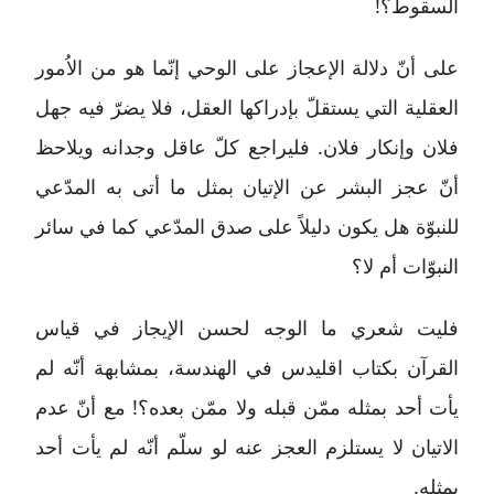
السقوط؟!
على أنّ دلالة الإعجاز على الوحي إنّما هو من الاُمور
العقلية التي يستقلّ بإدراكها العقل، فلا يضرّ فيه جهل
فلان وإنكار فلان. فليراجع كلّ عاقل وجدانه ويلاحظ
أنّ عجز البشر عن الإتيان بمثل ما أتى به المدّعي
للنبوّة هل يكون دليلاً على صدق المدّعي كما في سائر
النبوّات أم لا؟
فليت شعري ما الوجه لحسن الإيجاز في قياس
القرآن بكتاب اقليدس في الهندسة، بمشابهة أنّه لم
يأت أحد بمثله ممّن قبله ولا ممّن بعده؟! مع أنّ عدم
الاتيان لا يستلزم العجز عنه لو سلّم أنّه لم يأت أحد
بمثله.