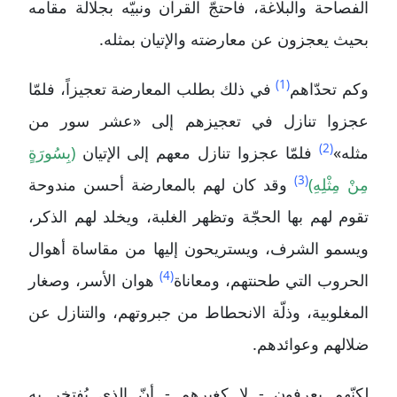
الفصاحة والبلاغة، فاحتجّ القرآن ونبيّه بجلالة مقامه
بحيث يعجزون عن معارضته والإتيان بمثله.
(1)
وكم تحدّاهم
في ذلك بطلب المعارضة تعجيزاً، فلمّا
عجزوا تنازل في تعجيزهم إلى «عشر سور من
(2)
مثله»
فلمّا عجزوا تنازل معهم إلى الإتيان
(بِسُورَةٍ
(3)
مِنْ مِثْلِهِ)
وقد كان لهم بالمعارضة أحسن مندوحة
تقوم لهم بها الحجّة وتظهر الغلبة، ويخلد لهم الذكر،
ويسمو الشرف، ويستريحون إليها من مقاساة أهوال
(4)
الحروب التي طحنتهم، ومعاناة
هوان الأسر، وصغار
المغلوبية، وذلّة الانحطاط من جبروتهم، والتنازل عن
ضلالهم وعوائدهم.
لكنّهم يعرفون - لا كغيرهم - أنّ الذي يُفتخر به