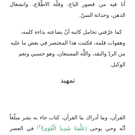
أنا فيه من قصور الباع، وقلّة الاطّلاع، وانشغال
الذهن، وحداثة السنّ.
كما عرّفني تحامل كاتبه أنّ بضاعته بذاءة كلمه،
وهفوات قلمه، فكتبت هذا المختصر في بعض ما عليه
من الردّ والنقد، واللََّه المستعان، وهو حسبي ونعم
الوكيل.
تمهيد
القرآن، وما أدراك ما القرآن، كتاب جاء به بشر مبلّغاً
(1)
أنّه وحي يوحى
(عَلَّمَهُ شَدِيدُ الْقُوَى)
في العصر