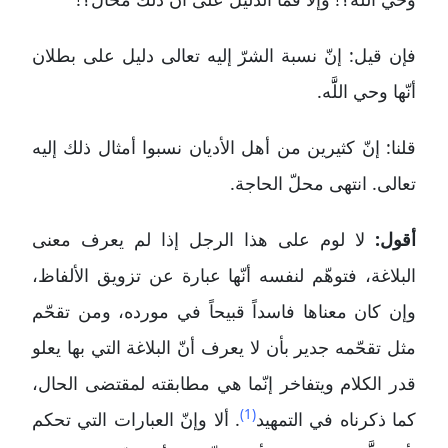
فإن قيل: إنّ نسبة الشرّ إليه تعالى دليل على بطلان
أنّها وحي اللََّه.
قلنا: إنّ كثيرين من أهل الأديان نسبوا أمثال ذلك إليه
تعالى. انتهى محلّ الحاجة.
أقول:
لا لوم على هذا الرجل إذا لم يعرف معنى
البلاغة، فتوهّم لنفسه أنّها عبارة عن تزويق الألفاظ،
وإن كان معناها فاسداً قبيحاً في مورده، ومن تقحّم
مثل تقحّمه جدير بأن لا يعرف أنّ البلاغة التي بها يعلو
قدر الكلام ويتفاخر إنّما هي مطابقته لمقتضى الحال،
(1)
كما ذكرناه في التمهيد
. ألا وإنّ العبارات التي تحكم