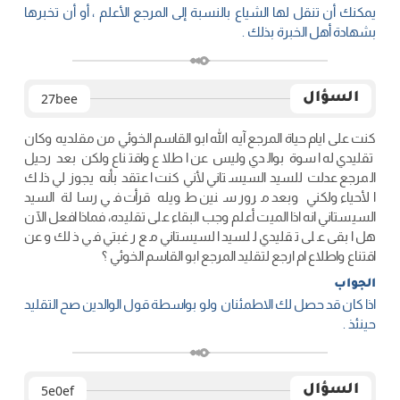
يمكنك أن تنقل لها الشياع بالنسبة إلى المرجع الأعلم ، أو أن تخبرها
بشهادة أهل الخبرة بذلك .
السؤال
27bee
كنت على ايام حياة المرجع آيه الله ابو القاسم الخوئي من مقلديه وكان
تقليدي له اسوة بوالدي وليس عن اطلاع واقتناع ولكن بعد رحيل
المرجع عدلت للسيد السيستاني لأني كنت اعتقد بأنه يجوز لي ذلك
الأحياء ولكني وبعد مرور سنين طويله قرأت في رسالة السيد
السيستاني انه اذا الميت أعلم وجب البقاء على تقليده، فماذا افعل الآن
هل ابقى على تقليدي للسيد السيستاني مع رغبتي في ذلك وعن
اقتناع واطلاع ام ارجع لتقليد المرجع ابو القاسم الخوئي ؟
الجواب
اذا كان قد حصل لك الاطمئنان ولو بواسطة قول الوالدين صح التقليد
حينئذ .
السؤال
5e0ef