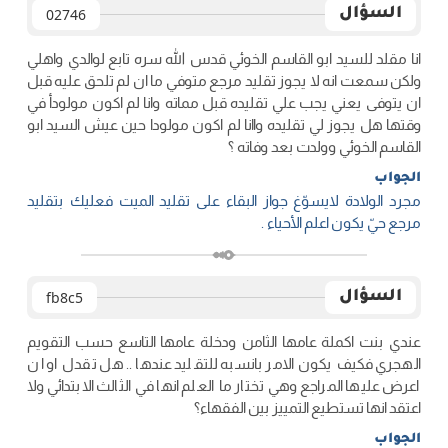
السؤال
02746
انا مقلد للسيد ابو القاسم الخوئي قدس الله سره تابع لوالدي واهلي
ولكن سمعت انه لا يجوز تقليد مرجع متوفي ما ان لم تلحق عليه قبل
ان يتوفى يعني يجب علي تقليده قبل مماته وانا لم اكون مولودأ في
وقتها هل يجوز لي تقليده واانا لم اكون مولودا حين عيش السيد ابو
القاسم الخوئي وولدت بعد وفاته ؟
الجواب
مجرد الولادة لايسوّغ جواز البقاء على تقليد الميت فعليك بتقليد
مرجع حيّ يكون اعلم الأحياء .
السؤال
fb8c5
عندي بنت اكملة عامها الثامن ودخلة عامها التاسع حسب التقويم
الهجري فكيف يكون الامر بانسبه للتقليد عندها .. هل تقدل او ان
اعرض عليها المراجع وهي تختار ما العلم انها في الثالث الابتدائي ولا
اعتقد انها تستطيع التمييز بين الفقهاء؟
الجواب