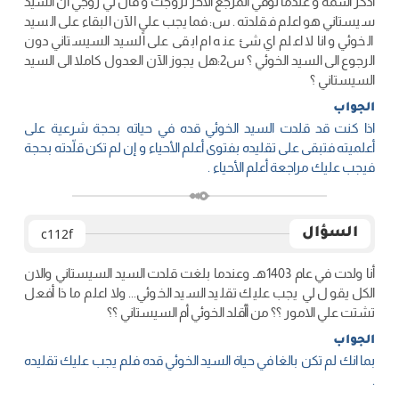
اذكر اسمه و عندما توفي المرجع الآخر تزوجت و قال لي زوجي ان السيد
سيستاني هو اعلم فقلدته. س: فمايجب عليٍ الآن البقاء على السيد
الخوئي و انا لا اعلم اي شئ عنه ام ابقى على السيد السيستاني دون
الرجوع الى السيد الخوئي ؟ س2:هل يجوز الآن العدول كاملا الى السيد
السيستاني ؟
الجواب
اذا كنت قد قلدت السيد الخوئي قده في حياته بحجة شرعية على
أعلميته فتبقى على تقليده بفتوى أعلم الأحياء و إن لم تكن قلّدته بحجة
فيجب عليك مراجعة أعلم الأحياء .
السؤال
c112f
أنا ولدت في عام 1403هـ وعندما بلغت قلدت السيد السيستاني والان
الكل يقول لي يجب عليك تقليد السيد الخوئي... ولا اعلم ما ذا أفعل
تشتت علي الامور ؟؟ من أأقلد الخوئي أم السيستاني ؟؟
الجواب
بما انك لم تكن بالغا في حياة السيد الخوئي قده فلم يجب عليك تقليده
.