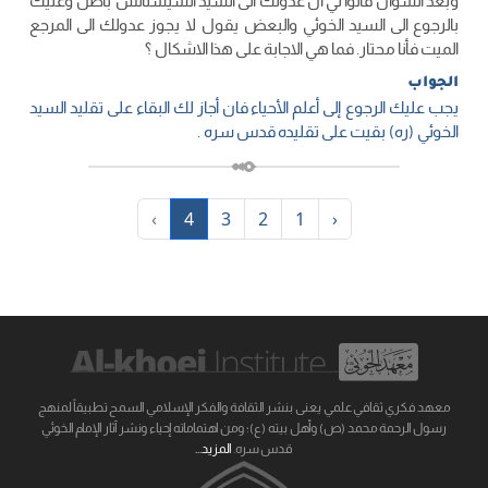
وبعد السؤال قالوا لي أن عدولك الى السيد السيستانس باطل وعليك
بالرجوع الى السيد الخوئي والبعض يقول لا يجوز عدولك الى المرجع
الميت فأنا محتار. فما هي الاجابة على هذا الاشكال ؟
الجواب
يجب عليك الرجوع إلى أعلم الأحياء فان أجاز لك البقاء على تقليد السيد
الخوئي (ره) بقيت على تقليده قدس سره .
›
4
3
2
1
‹
معهد فكري ثقافي علمي يعنى بنشر الثقافة والفكر الإسلامي السمح تطبيقاً لمنهج
رسول الرحمة محمد (ص) وأهل بيته (ع)؛ ومن اهتماماته إحياء ونشر آثار الإمام الخوئي
قدس سره.
المزيد...