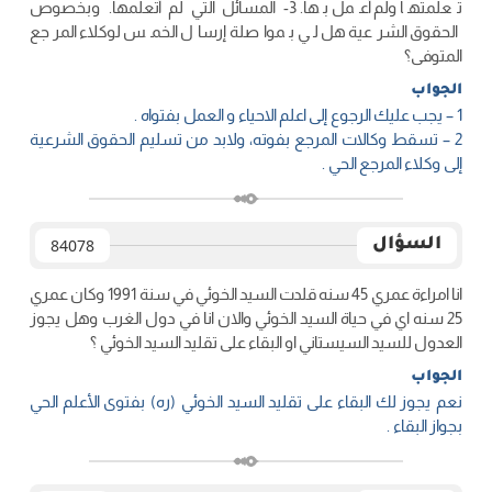
تعلمتها ولم أعمل بها. 3- المسائل التي لم أتعلمها. وبخصوص
الحقوق الشرعية هل لي بمواصلة إرسال الخمس لوكلاء المرجع
المتوفى؟
الجواب
1 – يجب عليك الرجوع إلى اعلم الاحياء و العمل بفتواه .
2 – تسقط وكالات المرجع بفوته، ولابد من تسليم الحقوق الشرعية
إلى وكلاء المرجع الحي .
السؤال
84078
انا امراءة عمري 45 سنه قلدت السيد الخوئي في سنة 1991 وكان عمري
25 سنه اي في حياة السيد الخوئي والان انا في دول الغرب وهل يجوز
العدول للسيد السيستاني او البقاء على تقليد السيد الخوئي ؟
الجواب
نعم يجوز لك البقاء على تقليد السيد الخوئي (ره) بفتوى الأعلم الحي
بجواز البقاء .