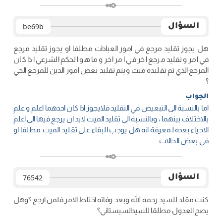
السؤال
be69b
هل يجوز تقليد مرجع في امور العبادات مطلقا او يجوز تقليد مرجع
في امر وتقليد مرجع اخر في امر اخر وما هو الحكم الشرعي اذا كان
المرجع الذي تم تقليده ميت ويتم تقليد بعض امور الدين للمرجع الحي
؟
الجواب
اما بالنسبة الى التبعيض في التقليد فلايجوز اذا كان احدهما اعلم و علم
بالاختلاف بينهما ، وبالنسبة الى تقليد الميت لابد ان يرجع فيها الى اعلم
الاحياء بعده لمعرفة انه هل يوجب البقاء على تقليد الميت مطلقا او
في بعض الحالات .
السؤال
76542
كنت مقلد للسيد رحمه الله وبعد وفاته اختلط الامر فلمن ارجع ؟وهل
يصح العدول مطلقا للسيدالسيستاني؟