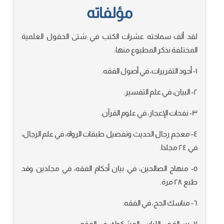
مؤلفاته
لقد ألف سماحته عشرات الكتب في شتى الحقول العلمية
المختلفة نذكر المطبوع منها:
١- أجود التقريرات، في أصول الفقه.
٢- البيان، في علم التفسير.
٣- نفحات الإعجاز، في علوم القرآن.
٤- معجم رجال الحديث وتفصيل طبقات الرواة، في علم الرجال،
في ٢٤ مجلدا.
٥- منهاج الصالحين، في بيان أحكام الفقه، في مجلدين وقد
طبع ٢٨ مرة.
٦- مناسك الحج، في الفقه.
٧- رسالة في اللباس المشكوك، في الفقه.