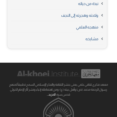
نبذة من حياته
ولادته وهجرته إلى النجف
منهجه العلمي
مشايخه
معهد فكري ثقافي علمي يعنى بنشر الثقافة والفكر الإسلامي السمح تطبيقاً لمنهج
رسول الرحمة محمد (ص) وأهل بيته (ع)؛ ومن اهتماماته إحياء ونشر آثار الإمام الخوئي
قدس سره.
المزيد...