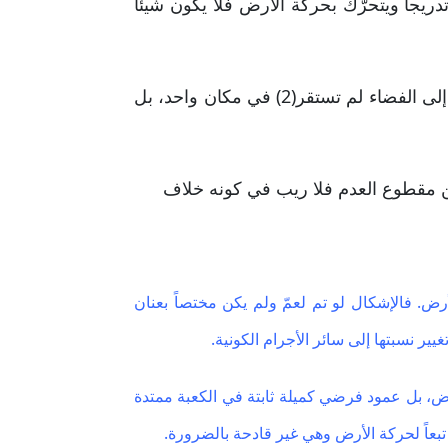
يجاً ويتحرّك بحركة الأرض فلا يكون شيئاً
وكذا بناءً على مسلك القدماء من ثبات الأرض وحركة الشمس حولها، فان النقطة المسامتة للكعبة الممتدة إلى الفضاء لم تستقر(2) في مكان واحد، بل
كن مقطوع العدم فلا ريب في كونه خلاف
أرض. فالإشكال لو تم لعمّ ولم يكن مختصاً بعنان
يير نسبتها إلى سائر الأجرام الكونية.
أرض، بل عمود فرضي كميلة ثابتة في الكعبة ممتدة
 تبعاً لحركة الأرض وهي غير قادحة بالضرورة.