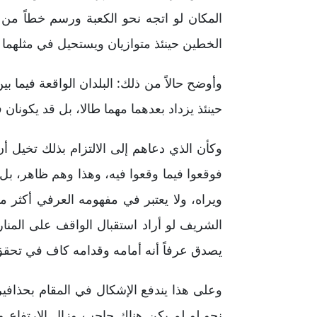
المكان لو اتجه نحو الكعبة ورسم خطاً من
الخطين حينئذ متوازيان ويستحيل في مثلهما الا
وأوضح حالاً من ذلك: البلدان الواقعة فيما
حينئذ يزداد بعدهما مهما طالا، بل قد يكونا
وكأن الذي دعاهم إلى الالتزام بذلك تخيل
فوقعوا فيما وقعوا فيه، وهذا وهم ظاهر، بل 
ويراه، ولا يعتبر في مفهومه العرفي أكثر
الشريف لو أراد استقبال الواقف على المنا
يصدق عرفاً أنه أمامه وقدامه كاف في تحقق 
وعلى هذا يندفع الإشكال في المقام بحذافي
نحو لو لم يكن هناك حاجب وزال الارتفاع و