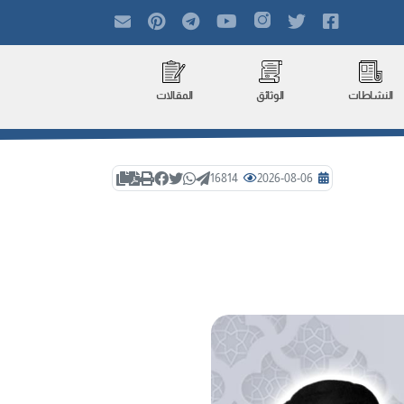
النشاطات
الوثائق
المقالات
16814
2026-08-06